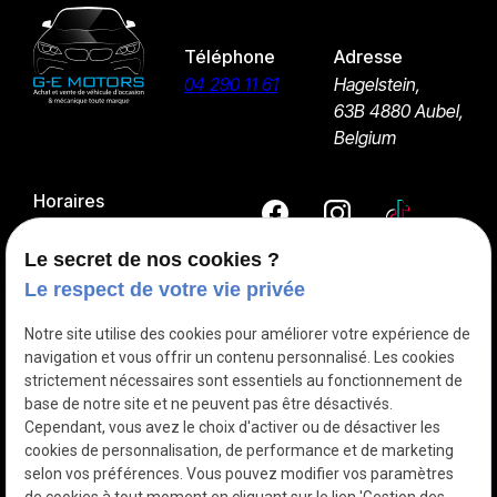
Téléphone
Adresse
04 290 11 61
Hagelstein,
63B
4880 Aubel,
Belgium
Horaires
09:00 - 18:00
Lundi - Samedi
Le secret de nos cookies ?
Le respect de votre vie privée
Entretien et réparation mécanique
Notre site utilise des cookies pour améliorer votre expérience de
navigation et vous offrir un contenu personnalisé. Les cookies
Pneu
strictement nécessaires sont essentiels au fonctionnement de
Achat et vente de véhicules
base de notre site et ne peuvent pas être désactivés.
Cependant, vous avez le choix d'activer ou de désactiver les
Les véhicules à vendre
cookies de personnalisation, de performance et de marketing
selon vos préférences. Vous pouvez modifier vos paramètres