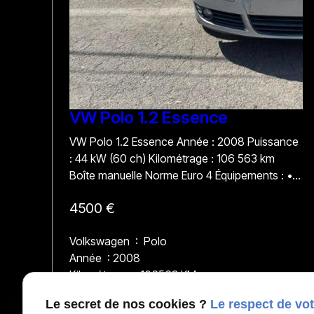
VW Polo 1.2 Essence
VW Polo 1.2 Essence Année : 2008 Puissance
: 44 kW (60 ch) Kilométrage : 106 563 km
Boîte manuelle Norme Euro 4 Équipements : •
Vitres électriques • Sièges chauffants •
4500 €
Capteurs d’aide au stationnement • Radio
Bluetooth • Ordinateur de bord • Jantes en
Volkswagen : Polo
aluminium • Climatisation automatique digitale
Année : 2008
Prix : 4 500 € Le prix comprend : 12 mois de
Kilométrage : 106563 KM
garantie La demande d’immatriculation Un
entretien complet sera effectué avant la
Le secret de nos cookies ?
Le respect de vot
livraison.