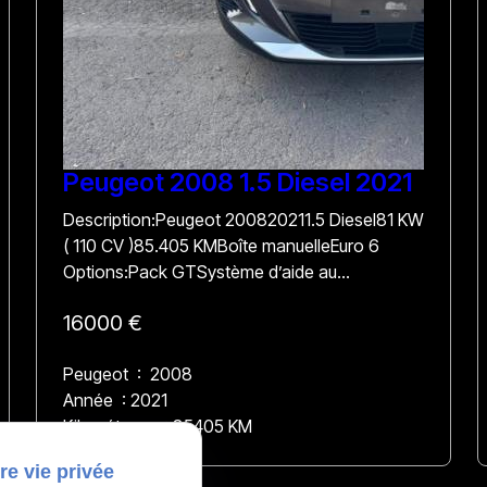
Peugeot 2008 1.5 Diesel 2021
Description:Peugeot 200820211.5 Diesel81 KW
( 110 CV )85.405 KMBoîte manuelleEuro 6
Options:Pack GTSystème d’aide au
stationnement avant et arrièreDétecteur
16000 €
d’angle mortLine assisteCaméra de reculApple
CarPlay / Androïde AutoToit panoramiqueToit
Peugeot : 2008
ouvrantECT Prix: 16.000€ Comprenant 12 mois
Année : 2021
de garantie et la demande d’immatriculation.
Kilométrage : 85405 KM
Une entretien sera effectué pour la livraison.
re vie privée