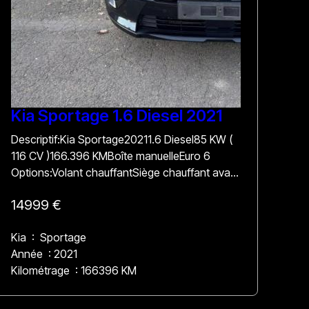
Kia Sportage 1.6 Diesel 2021
Descriptif:Kia Sportage20211.6 Diesel85 KW (
116 CV )166.396 KMBoîte manuelleEuro 6
Options:Volant chauffantSiège chauffant avant
et arrièreHayon électriqueOuverture et
14999 €
fermeture des portes sans clésFeu de route
automatiqueCapteur d’aide au stationnement
Kia : Sportage
avant et arrièreCaméra de reculLane
Année : 2021
assisteDétection d’angle mortToit
Kilométrage : 166396 KM
panoramique avant toit ouvrantApple CarPlay /
Androïde AutoEct Prix: 14.999€Comprenant 12
mois de garantie et la demande