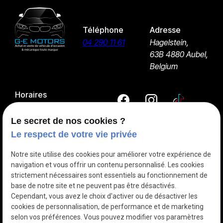
Téléphone
Adresse
04 290 11 61
Hagelstein,
63B
4880 Aubel,
Belgium
Horaires
09:00 - 18:00
Lundi - Samedi
Le secret de nos cookies ?
Le respect de votre vie privée
Entretien et réparation mécanique
Notre site utilise des cookies pour améliorer votre expérience de
navigation et vous offrir un contenu personnalisé. Les cookies
Pneu
strictement nécessaires sont essentiels au fonctionnement de
Achat et vente de véhicules
base de notre site et ne peuvent pas être désactivés.
Cependant, vous avez le choix d'activer ou de désactiver les
Les véhicules à vendre
cookies de personnalisation, de performance et de marketing
selon vos préférences. Vous pouvez modifier vos paramètres