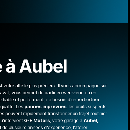
d’immatriculation.Un entretien sera effectué
pour la livraison.Carnet d’entretien complet.
 à Aubel
t votre allié le plus précieux. Il vous accompagne sur
avail, vous permet de partir en week-end ou en
e fiable et performant, il a besoin d'un
entretien
qualité. Les
pannes imprévues
, les bruits suspects
 peuvent rapidement transformer un trajet routinier
qu'intervient
G-E Motors
, votre garage à
Aubel,
 de plusieurs années d'expérience, l’atelier