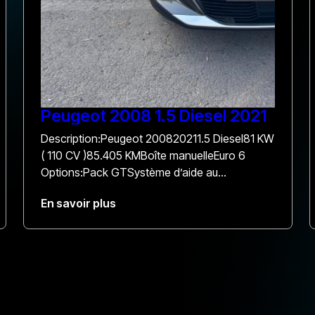
Peugeot 2008 1.5 Diesel 2021
Description:Peugeot 200820211.5 Diesel81 KW
( 110 CV )85.405 KMBoîte manuelleEuro 6
Options:Pack GTSystème d’aide au
stationnement avant et arrièreDétecteur
En savoir plus
d’angle mortLine assisteCaméra de reculApple
CarPlay / Androïde AutoToit panoramiqueToit
ouvrantECT Prix: 16.000€ Comprenant 12 mois
de garantie et la demande d’immatriculation.
Une entretien sera effectué pour la livraison.