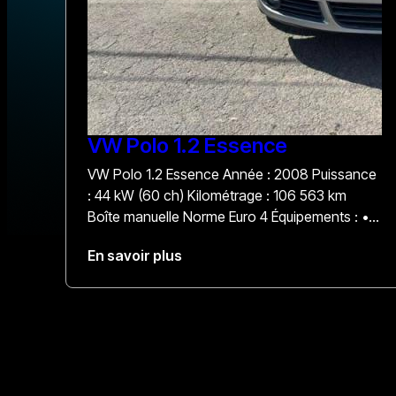
VW Polo 1.2 Essence
VW Polo 1.2 Essence Année : 2008 Puissance
: 44 kW (60 ch) Kilométrage : 106 563 km
Boîte manuelle Norme Euro 4 Équipements : •
Vitres électriques • Sièges chauffants •
En savoir plus
Capteurs d’aide au stationnement • Radio
Bluetooth • Ordinateur de bord • Jantes en
aluminium • Climatisation automatique digitale
Prix : 4 500 € Le prix comprend : 12 mois de
garantie La demande d’immatriculation Un
entretien complet sera effectué avant la
livraison.