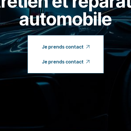
retien et répara
automobile
Je prends contact
Je prends contact