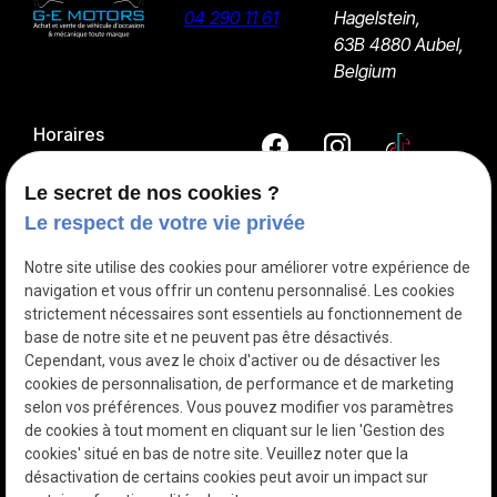
04 290 11 61
Hagelstein,
63B
4880 Aubel,
Belgium
Horaires
09:00 - 18:00
Lundi - Samedi
Le secret de nos cookies ?
Le respect de votre vie privée
Entretien et réparation mécanique
Notre site utilise des cookies pour améliorer votre expérience de
navigation et vous offrir un contenu personnalisé. Les cookies
Pneu
strictement nécessaires sont essentiels au fonctionnement de
Achat et vente de véhicules
base de notre site et ne peuvent pas être désactivés.
Cependant, vous avez le choix d'activer ou de désactiver les
Les véhicules à vendre
cookies de personnalisation, de performance et de marketing
selon vos préférences. Vous pouvez modifier vos paramètres
de cookies à tout moment en cliquant sur le lien 'Gestion des
Mentions
Politique de
Gestion
Plan du
cookies' situé en bas de notre site. Veuillez noter que la
légales
confidentialité
des
site
désactivation de certains cookies peut avoir un impact sur
cookies